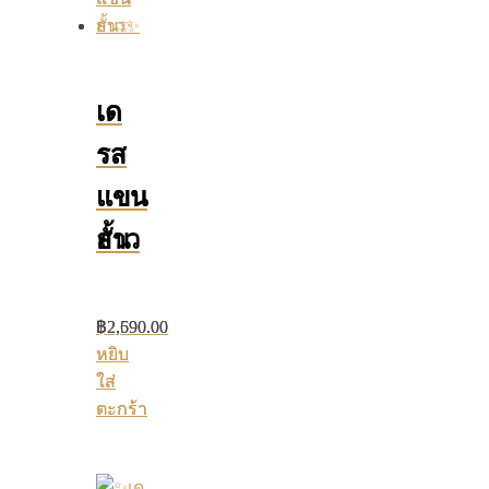
เด
เด
รส
รส
แขน
แขน
สั้น
ยาว
฿
฿
2,590.00
2,690.00
หยิบ
หยิบ
ใส่
ใส่
ตะกร้า
ตะกร้า