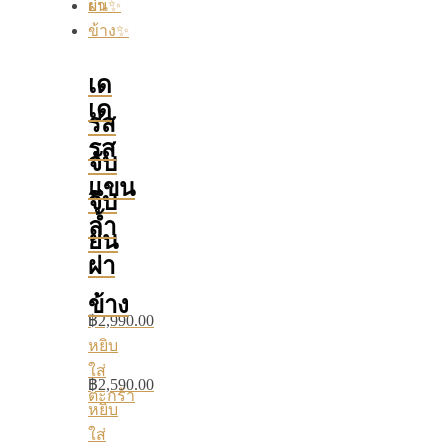
เด
เด
รส
รส
จับ
แขน
จีบ
ล้ำ
ย่น
ผ่า
ข้าง
฿
2,990.00
หยิบ
ใส่
฿
2,590.00
ตะกร้า
หยิบ
ใส่