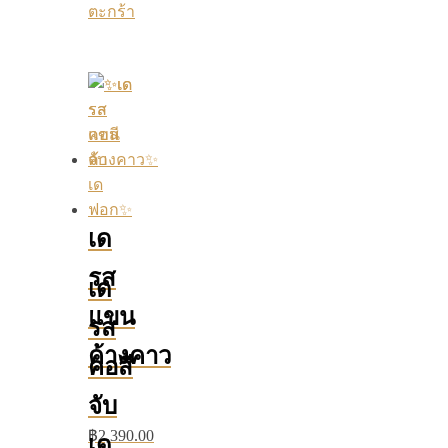
ตะกร้า
เด
รส
เด
แขน
รส
ค้างคาว
คอสี
จับ
฿
2,390.00
เด