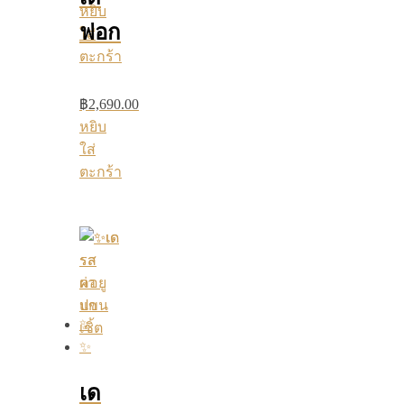
หยิบ
ฟอก
ใส่
ตะกร้า
฿
2,690.00
หยิบ
ใส่
ตะกร้า
เด