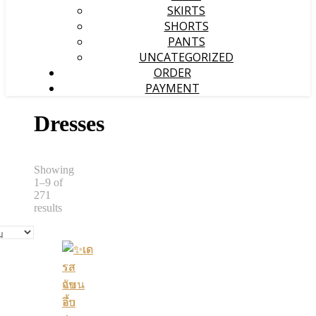
SKIRTS
SHORTS
PANTS
UNCATEGORIZED
ORDER
PAYMENT
Dresses
Showing
1–9 of
271
Sorted
results
by
popularity