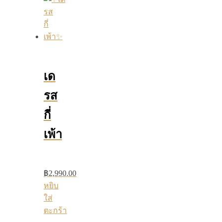
เด
รส
กี่
เพ้า
฿
2,990.00
หยิบ
ใส่
ตะกร้า