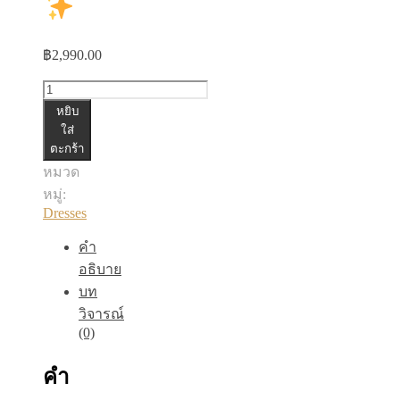
฿
2,990.00
จำนวน
หยิบ
เด
ใส่
ตะกร้า
รส
หมวด
ลาย
หมู่:
เสือ
Dresses
แต่ง
คอ
คำ
อธิบาย
ชิ้น
บท
วิจารณ์
(0)
คำ