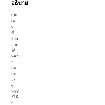
อธิบาย
เป็น
เด
รส
ที่
สวย
มาก
ได้
หลาย
ลุ
คนะ
คะ
จะ
ดู
หวาน
ก็ได้
จะ