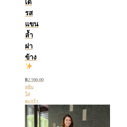
เด
รส
แขน
ล้ำ
ผ่า
ข้าง
฿
2,590.00
หยิบ
ใส่
ตะกร้า