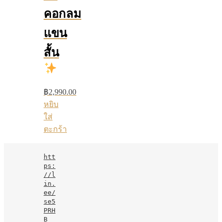
คอกลม
แขน
สั้น
฿
2,990.00
หยิบ
ใส่
ตะกร้า
htt
ps:
//l
in.
ee/
se5
PRH
B