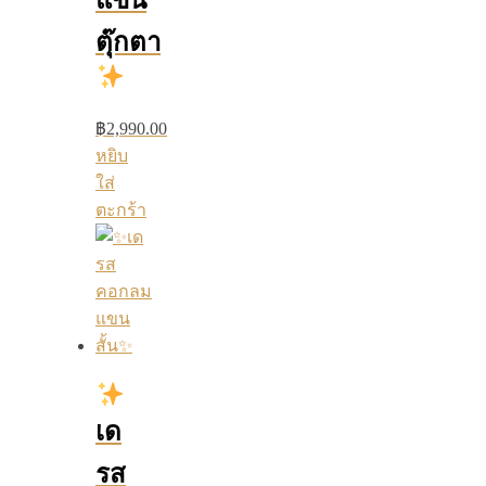
แขน
ตุ๊กตา
฿
2,990.00
หยิบ
ใส่
ตะกร้า
เด
รส