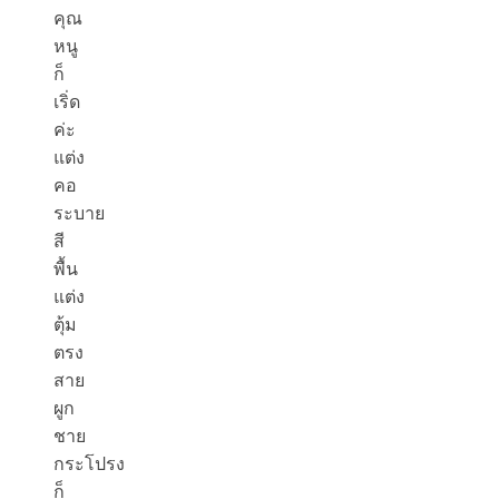
คุณ
หนู
ก็
เริ่ด
ค่ะ
แต่ง
คอ
ระบาย
สี
พื้น
แต่ง
ตุ้ม
ตรง
สาย
ผูก
ชาย
กระโปรง
ก็