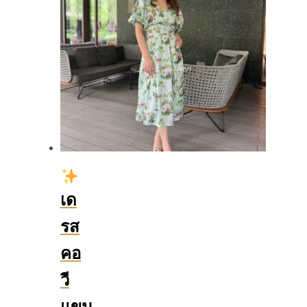
เด
รส
คอ
วี