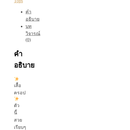
Tops
คำ
อธิบาย
บท
วิจารณ์
(0)
คำ
อธิบาย
เสื้อ
ครอป
ตัว
นี้
สวย
เรียบๆ