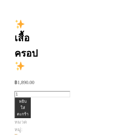
เสื้อ
ครอป
฿
1,890.00
จำนวน
หยิบ
เสื้อ
ใส่
ตะกร้า
ครอป
หมวด
ชิ้น
หมู่: