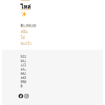
ไหล่
฿
1,990.00
หยิบ
ใส่
ตะกร้า
htt
ps:
//l
in.
ee/
se5
PRH
B
https://www.facebook.com/jurarutofficial?mibextid=LQQJ4d
Instagram