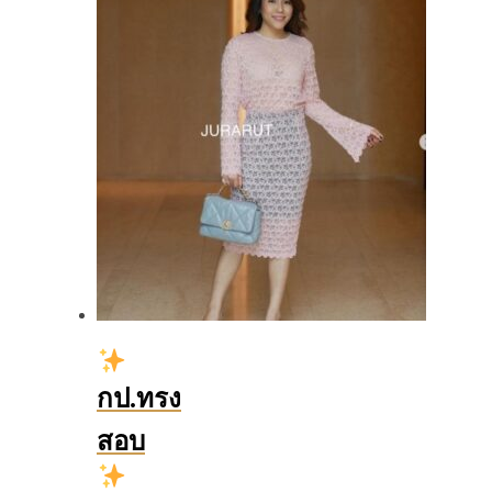
กป.ทรง
สอบ