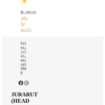
฿
1,990.00
หยิบ
ใส่
ตะกร้า
htt
ps:
//l
in.
ee/
se5
PRH
B
https://www.facebook.com/jurarutofficial?mibextid=LQQJ4d
Instagram
JURARUT
(HEAD