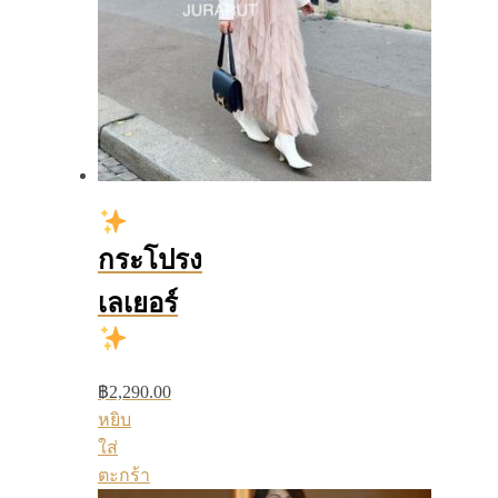
กระโปรง
เลเยอร์
฿
2,290.00
หยิบ
ใส่
ตะกร้า