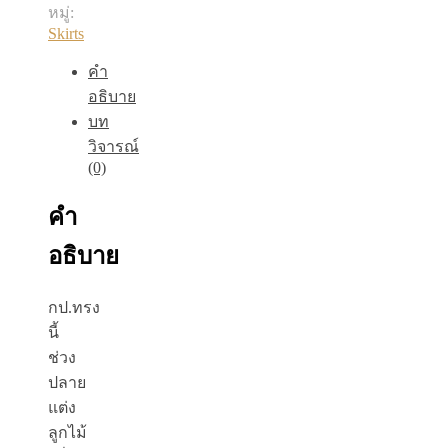
หมู่:
ชิ้น
Skirts
คำ
อธิบาย
บท
วิจารณ์
(0)
คำ
อธิบาย
กป.ทรง
นี้
ช่วง
ปลาย
แต่ง
ลูกไม้