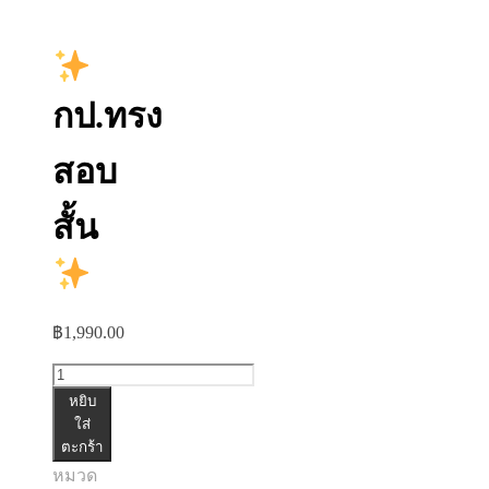
กป.ทรง
สอบ
สั้น
฿
1,990.00
จำนวน
หยิบ
กป.ทรง
ใส่
ตะกร้า
สอบ
หมวด
สั้น