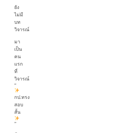
ยัง
ไม่มี
บท
วิจารณ์
มา
เป็น
คน
แรก
ที่
วิจารณ์
“
กป.ทรง
สอบ
สั้น
”