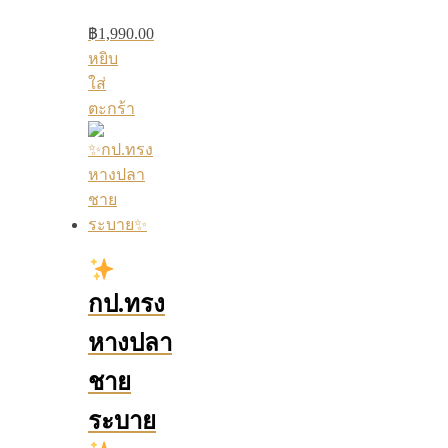
฿
1,990.00
หยิบ
ใส่
ตะกร้า
กป.ทรง
หางปลา
ชาย
ระบาย