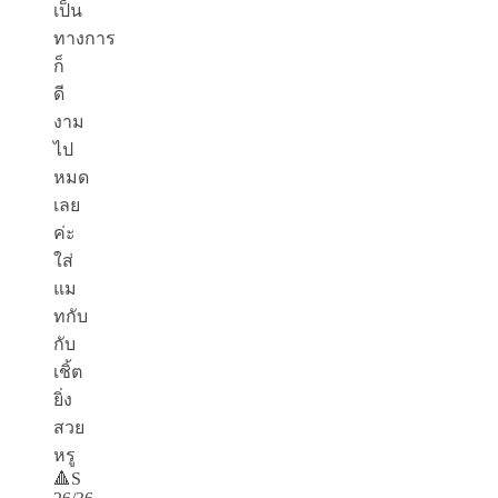
เป็น
ทางการ
ก็
ดี
งาม
ไป
หมด
เลย
ค่ะ
ใส่
แม
ทกับ
กับ
เชิ้ต
ยิ่ง
สวย
หรู
🔺S