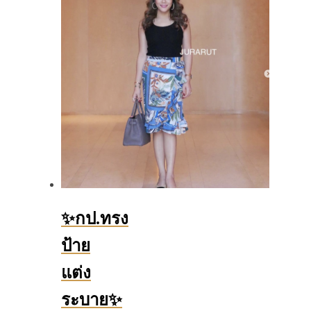
✨กป.ทรง
ป้าย
แต่ง
ระบาย✨