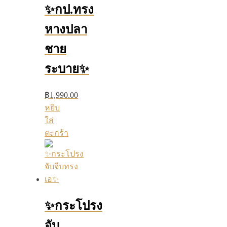
✨กป.ทรง
หางปลา
ชาย
ระบาย✨
฿
1,990.00
หยิบ
ใส่
ตะกร้า
✨กระโปรง
จับ