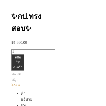
✨กป.ทรง
สอบ✨
฿
1,990.00
จำนวน
หยิบ
✨กป.ทรง
ใส่
สอบ✨
ตะกร้า
ชิ้น
หมวด
หมู่:
Skirts
คำ
อธิบาย
บท