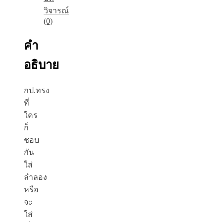
วิจารณ์
(0)
คำ
อธิบาย
กป.ทรง
ที่
ใคร
ก็
ชอบ
กัน
ใส่
ลำลอง
หรือ
จะ
ใส่