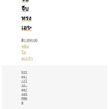
จีบ
ทรง
เอ✨
฿
1,890.00
หยิบ
ใส่
ตะกร้า
htt
ps:
//l
in.
ee/
se5
PRH
B