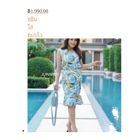
฿
1,990.00
หยิบ
ใส่
ตะกร้า