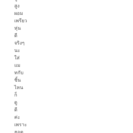
สูง
ผอม
เพรียว
หุ่น
ดี
จริงๆ
นะ
ใส่
แม
ทกับ
ชิ้น
ไหน
ก็
ดู
ดี
ค่ะ
เพราะ
ฮอต