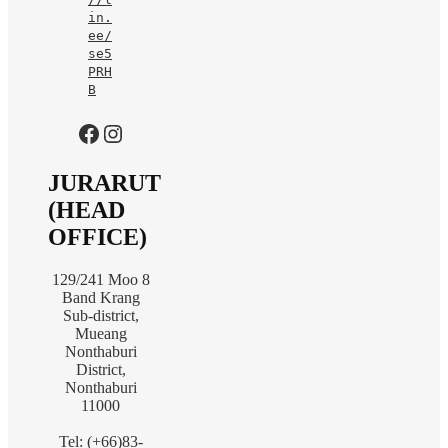
in.
ee/
se5
PRH
B
https://www.facebook.com/jurarutofficial?mibextid=LQQJ4d
Instagram
JURARUT
(HEAD
OFFICE)
129/241 Moo 8
Band Krang
Sub-district,
Mueang
Nonthaburi
District,
Nonthaburi
11000
Tel: (+66)83-