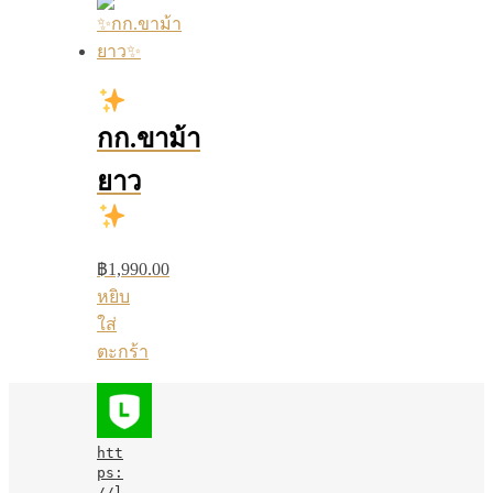
กก.ขาม้า
ยาว
฿
1,990.00
หยิบ
ใส่
ตะกร้า
htt
ps:
//l