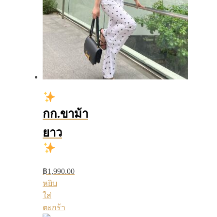
กก.ขาม้า
ยาว
฿
1,990.00
หยิบ
ใส่
ตะกร้า