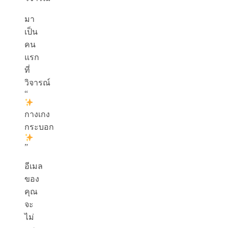
มา
เป็น
คน
แรก
ที่
วิจารณ์
“
กางเกง
กระบอก
”
อีเมล
ของ
คุณ
จะ
ไม่