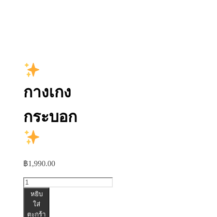
กางเกง
กระบอก
฿
1,990.00
จำนวน
หยิบ
กางเกง
ใส่
ตะกร้า
กระบอก