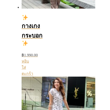
กางเกง
กระบอก
฿
1,990.00
หยิบ
ใส่
ตะกร้า