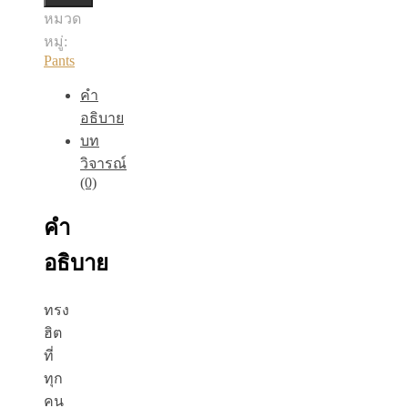
หมวด
ชิ้น
หมู่:
Pants
คำ
อธิบาย
บท
วิจารณ์
(0)
คำ
อธิบาย
ทรง
ฮิต
ที่
ทุก
คน