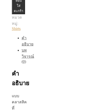
หยิบ
เชิ้ต
ใส่
ตะกร้า
ชิ้น
หมวด
หมู่:
Shirts
คำ
อธิบาย
บท
วิจารณ์
(0)
คำ
อธิบาย
แบบ
คลาสสิค
ที่