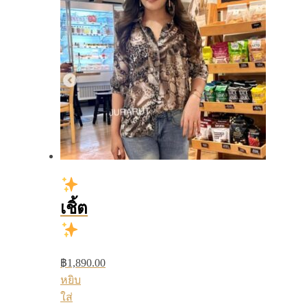
เชิ้ต
฿
1,890.00
หยิบ
ใส่