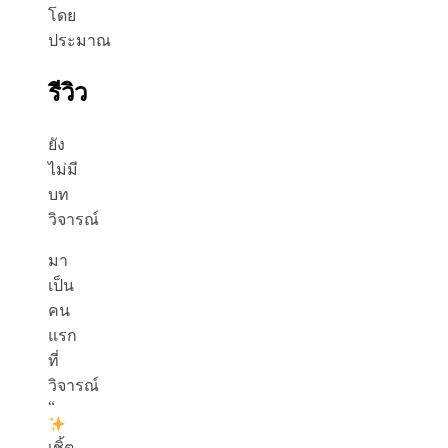
โดย
ประมาณ
รีวิว
ยัง
ไม่มี
บท
วิจารณ์
มา
เป็น
คน
แรก
ที่
วิจารณ์
“
เชิ้ต