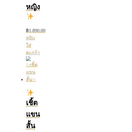
หญิง
฿
1,890.00
หยิบ
ใส่
ตะกร้า
เชิ้ต
แขน
สั้น