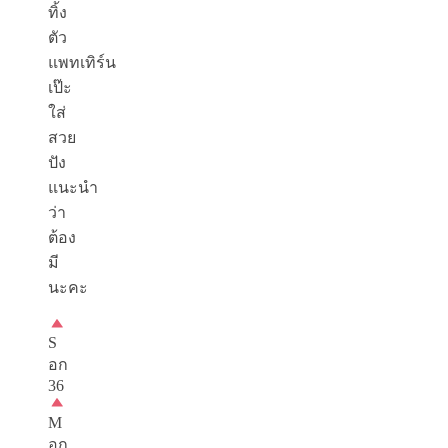
ทิ้ง
ตัว
แพทเทิร์น
เป๊ะ
ใส่
สวย
ปัง
แนะนำ
ว่า
ต้อง
มี
นะคะ
S
อก
36
M
อก