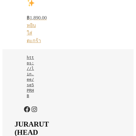
฿
1,890.00
หยิบ
ใส่
ตะกร้า
htt
ps:
//l
in.
ee/
se5
PRH
B
https://www.facebook.com/jurarutofficial?mibextid=LQQJ4d
Instagram
JURARUT
(HEAD