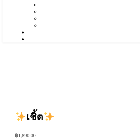
เชิ้ต
฿
1,890.00