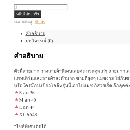
จำนวน
หยิบใส่ตะกร้า
เชิ้ต
หมวดหมู่:
Shirts
ชิ้น
คำอธิบาย
บทวิจารณ์ (0)
คำอธิบาย
ตัวนี้สวยมาก วางลายผ้าพิเศษเลยค่ะ กระดุมเก๋ๆ สวยมากเล
แพทเทิร์นและลายผ้าลงตัวมาก ขายดีสุดๆ แมชง่าย ใส่กับขาสั้นย
หรือใครมีกป.เขียวโอลีฟรุ่นนี้เอาไปแมช ก็สวยเริ่ด อีกลุคค่
S อก 36
M อก 40
L อก 44
XL อก48
*ไซส์พิเศษตัดได้