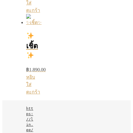
ใส่
ตะกร้า
เชิ้ต
฿
1,890.00
หยิบ
ใส่
ตะกร้า
htt
ps:
//l
in.
ee/