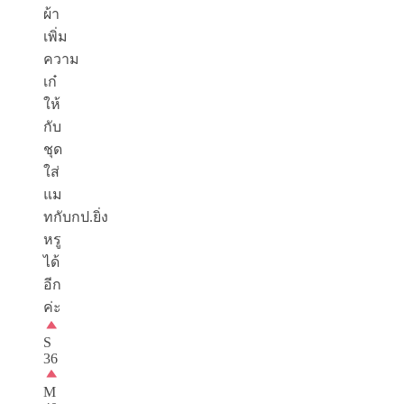
ผ้า
เพิ่ม
ความ
เก๋
ให้
กับ
ชุด
ใส่
แม
ทกับกป.ยิ่ง
หรู
ได้
อีก
ค่ะ
S
36
M