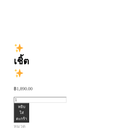
เชิ้ต
฿
1,890.00
จำนวน
หยิบ
เชิ้ต
ใส่
ตะกร้า
ชิ้น
หมวด