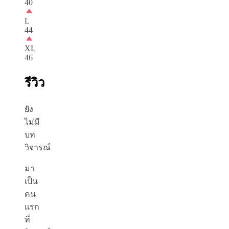
40
L
44
XL
46
รีวิว
ยัง
ไม่มี
บท
วิจารณ์
มา
เป็น
คน
แรก
ที่