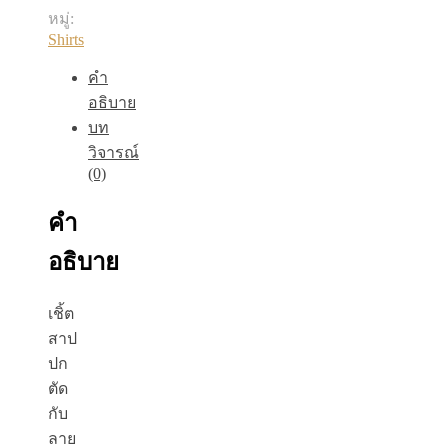
หมู่:
Shirts
คำ
อธิบาย
บท
วิจารณ์
(0)
คำ
อธิบาย
เชิ้ต
สาป
ปก
ตัด
กับ
ลาย