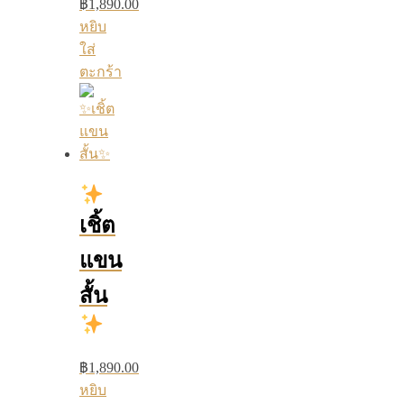
฿
1,890.00
หยิบ
ใส่
ตะกร้า
เชิ้ต
แขน
สั้น
฿
1,890.00
หยิบ