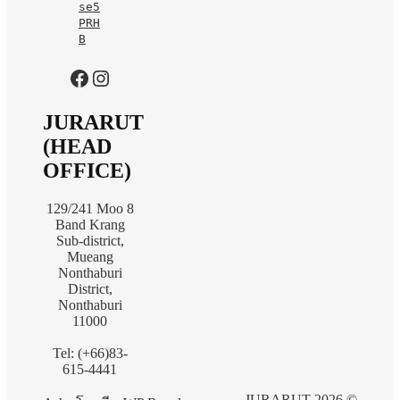
se5
PRH
B
https://www.facebook.com/jurarutofficial?mibextid=LQQJ4d
Instagram
JURARUT
(HEAD
OFFICE)
129/241 Moo 8
Band Krang
Sub-district,
Mueang
Nonthaburi
District,
Nonthaburi
11000
Tel: (+66)83-
615-4441
JURARUT 2026 ©