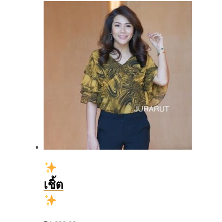
เชิ้ต