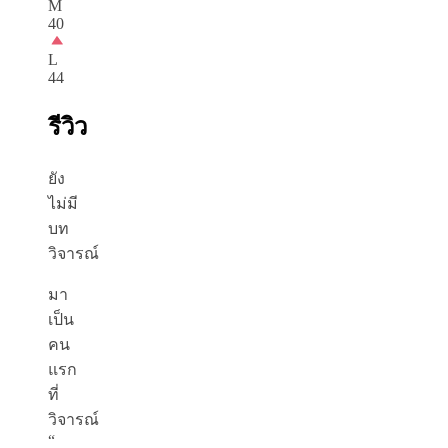
M
40
L
44
รีวิว
ยัง
ไม่มี
บท
วิจารณ์
มา
เป็น
คน
แรก
ที่
วิจารณ์
“