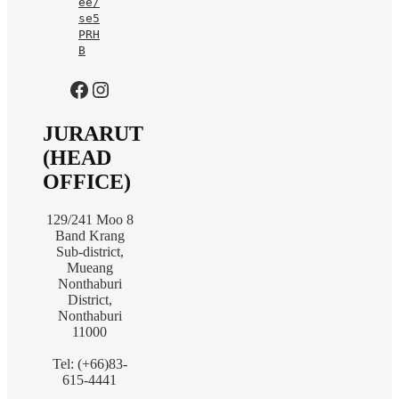
ee/
se5
PRH
B
https://www.facebook.com/jurarutofficial?mibextid=LQQJ4d
Instagram
JURARUT
(HEAD
OFFICE)
129/241 Moo 8
Band Krang
Sub-district,
Mueang
Nonthaburi
District,
Nonthaburi
11000
Tel: (+66)83-
615-4441