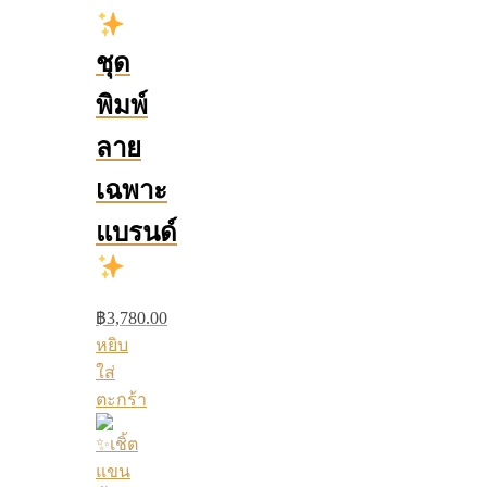
ชุด
พิมพ์
ลาย
เฉพาะ
แบรนด์
฿
3,780.00
หยิบ
ใส่
ตะกร้า