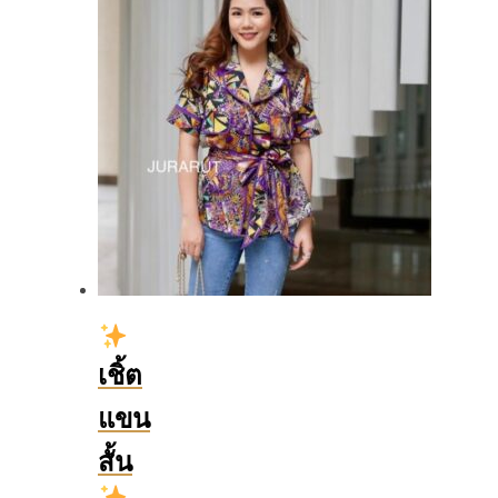
เชิ้ต
แขน
สั้น