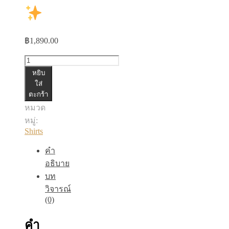
฿
1,890.00
จำนวน
หยิบ
เชิ้ต
ใส่
ตะกร้า
ชิ้น
หมวด
หมู่:
Shirts
คำ
อธิบาย
บท
วิจารณ์
(0)
คำ