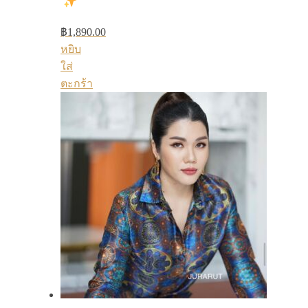
฿
1,890.00
หยิบ
ใส่
ตะกร้า