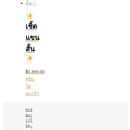
เชิ้ต
แขน
สั้น
฿
1,890.00
หยิบ
ใส่
ตะกร้า
htt
ps:
//l
in.