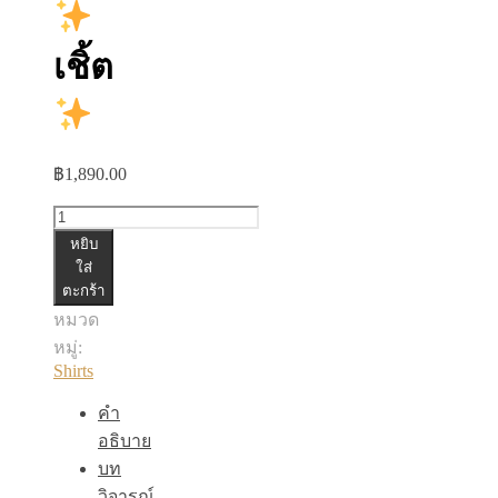
เชิ้ต
฿
1,890.00
จำนวน
หยิบ
เชิ้ต
ใส่
ตะกร้า
ชิ้น
หมวด
หมู่:
Shirts
คำ
อธิบาย
บท
วิจารณ์