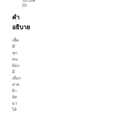
(0)
คำ
อธิบาย
เชิ้ต
ที่
ทุก
คน
ต้อง
มี
เลือก
ลาย
ผ้า
จัด
มา
ได้