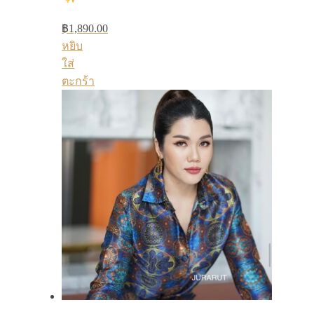
฿
1,890.00
หยิบ
ใส่
ตะกร้า