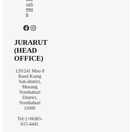
se5
PRH
B
https://www.facebook.com/jurarutofficial?mibextid=LQQJ4d
Instagram
JURARUT
(HEAD
OFFICE)
129/241 Moo 8
Band Krang
Sub-district,
Mueang
Nonthaburi
District,
Nonthaburi
11000
Tel: (+66)83-
615-4441