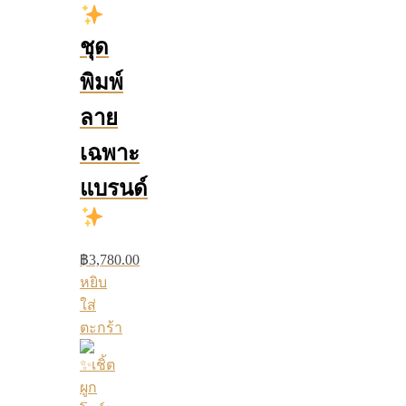
ชุด
พิมพ์
ลาย
เฉพาะ
แบรนด์
฿
3,780.00
หยิบ
ใส่
ตะกร้า