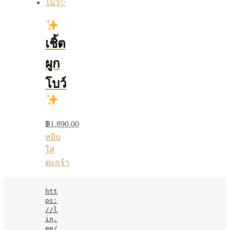
เชิ้ต
ผูก
โบว์
฿
1,890.00
หยิบ
ใส่
ตะกร้า
htt
ps:
//l
in.
ee/