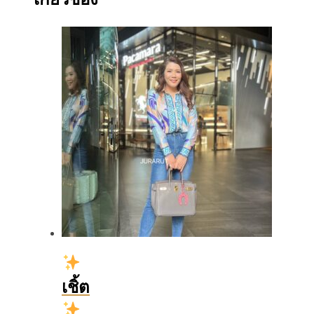
เชิ้ต