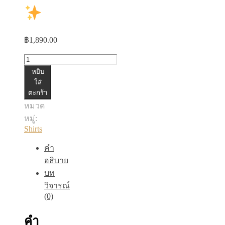
฿
1,890.00
จำนวน
หยิบ
เชิ้ต
ใส่
ตะกร้า
ชิ้น
หมวด
หมู่:
Shirts
คำ
อธิบาย
บท
วิจารณ์
(0)
คำ