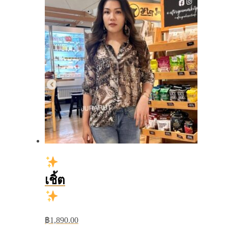
เชิ้ต
฿
1,890.00