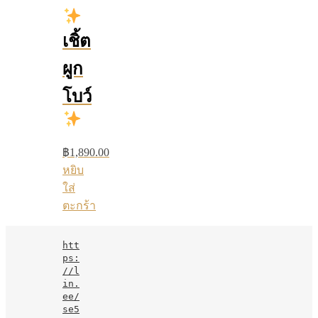
เชิ้ต
ผูก
โบว์
฿
1,890.00
หยิบ
ใส่
ตะกร้า
htt
ps:
//l
in.
ee/
se5