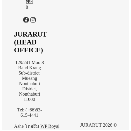
PRH
B
https://www.facebook.com/jurarutofficial?mibextid=LQQJ4d
Instagram
JURARUT
(HEAD
OFFICE)
129/241 Moo 8
Band Krang
Sub-district,
Mueang
Nonthaburi
District,
Nonthaburi
11000
Tel: (+66)83-
615-4441
JURARUT 2026 ©
Ashe โดยธีม
WP Royal
.