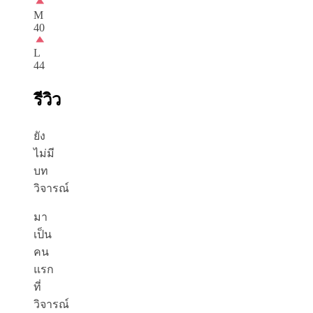
M
40
L
44
รีวิว
ยัง
ไม่มี
บท
วิจารณ์
มา
เป็น
คน
แรก
ที่
วิจารณ์