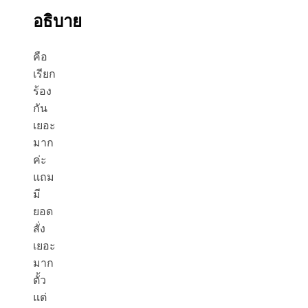
อธิบาย
คือ
เรียก
ร้อง
กัน
เยอะ
มาก
ค่ะ
แถม
มี
ยอด
สั่ง
เยอะ
มาก
ตั้ว
แต่