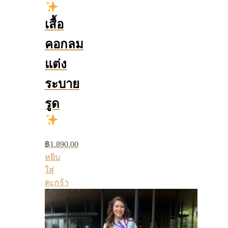
เสื้อ
คอกลม
แต่ง
ระบาย
รูด
฿
1,890.00
หยิบ
ใส่
ตะกร้า