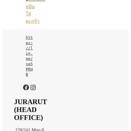
หยิบ
ใส่
ตะกร้า
htt
ps:
//l
in.
ee/
se5
PRH
B
https://www.facebook.com/jurarutofficial?mibextid=LQQJ4d
Instagram
JURARUT
(HEAD
OFFICE)
129/241 Moo 8