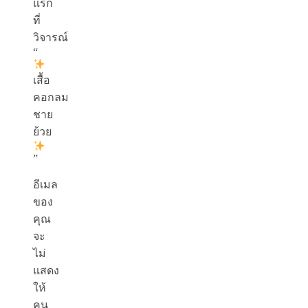
แรก
ที่
วิจารณ์
“
เสื้อ
คอกลม
ชาย
ย้วย
”
อีเมล
ของ
คุณ
จะ
ไม่
แสดง
ให้
คน