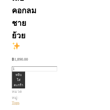
คอกลม
ชาย
ย้วย
฿
1,890.00
จำนวน
หยิบ
เสื้อ
ใส่
ตะกร้า
คอกลม
หมวด
ชาย
หมู่:
ย้วย
Tops
ชิ้น