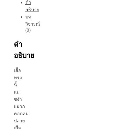
คำ
อธิบาย
บท
วิจารณ์
(0)
คำ
อธิบาย
เสื้อ
ทรง
นี้
แม
ชง่า
ยมาก
คอกลม
ปลาย
เสื้อ