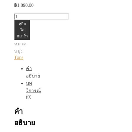
฿
1,890.00
จำนวน
หยิบ
เสื้อ
ใส่
ตะกร้า
คอกลม
หมวด
แขน
หมู่:
ผีเสื้อ
Tops
ชิ้น
คำ
อธิบาย
บท
วิจารณ์
(0)
คำ
อธิบาย