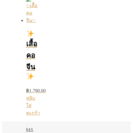
เสื้อ
คอ
จีน
฿
1,790.00
หยิบ
ใส่
ตะกร้า
htt