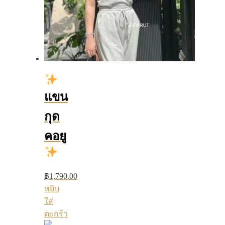
แขน
กุด
คอยู
฿
1,790.00
หยิบ
ใส่
ตะกร้า