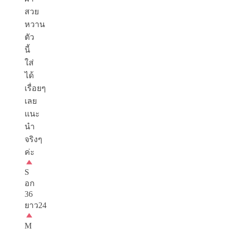
สวย
หวาน
ตัว
นี้
ใส่
ได้
เรื่อยๆ
เลย
แนะ
นำ
จริงๆ
ค่ะ
S
อก
36
ยาว24
M