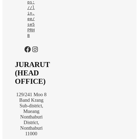
ps:
//l
in.
ee/
se5
PRH
B
https://www.facebook.com/jurarutofficial?mibextid=LQQJ4d
Instagram
JURARUT
(HEAD
OFFICE)
129/241 Moo 8
Band Krang
Sub-district,
Mueang
Nonthaburi
District,
Nonthaburi
11000