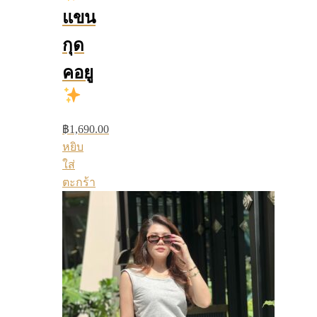
แขน
กุด
คอยู
฿
1,690.00
หยิบ
ใส่
ตะกร้า