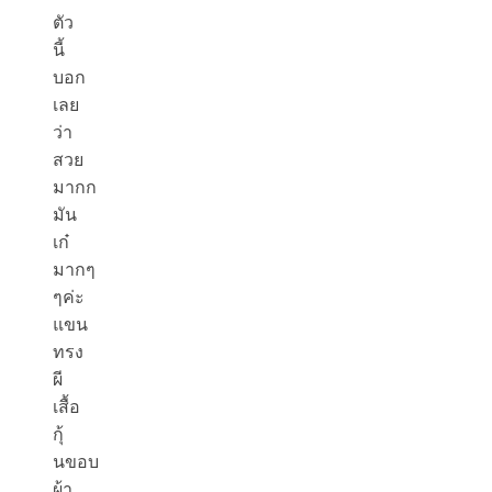
ตัว
นี้
บอก
เลย
ว่า
สวย
มากก
มัน
เก๋
มากๆ
ๆค่ะ
แขน
ทรง
ผี
เสื้อ
กุ้
นขอบ
ผ้า