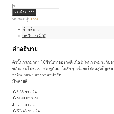
จำนวน
หยิบใส่ตะกร้า
✨เสื้อ
หมวดหมู่:
Tops
คอกลม
แขน
คำอธิบาย
สั้น✨
บทวิจารณ์ (0)
ชิ้น
คำอธิบาย
ตัวนี้น่ารักมากๆ ใช้ผ้านิตทออย่างดี เนื้อไม่หนา เหมาะกั
ชกับกระโปรงเข้าชุด คู่กับผ้าใบสักคู่ หรือจะใส่ส้นสูงก็ดูเริ่ด
**ผ้ามาแพง ขายราคาน่ารัก
มีหลายสี
🔺S 36 ยาว 24
🔺M 40 ยาว 24
🔺L 44 ยาว 24
🔺XL 48 ยาว 24