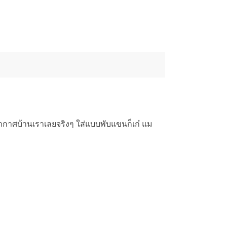
บอากาศบ้านเราเลยจริงๆ ใส่แบบพับแขนก็เก๋ แม