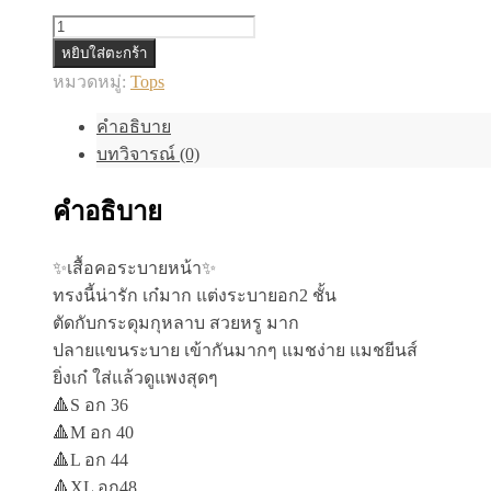
จำนวน
หยิบใส่ตะกร้า
✨เสื้อ
หมวดหมู่:
Tops
คอ
ระบาย
คำอธิบาย
หน้า✨
บทวิจารณ์ (0)
ชิ้น
คำอธิบาย
✨เสื้อคอระบายหน้า✨
ทรงนี้น่ารัก เก๋มาก แต่งระบายอก2 ชั้น
ตัดกับกระดุมกุหลาบ สวยหรู มาก
ปลายแขนระบาย เข้ากันมากๆ แมชง่าย แมชยีนส์
ยิ่งเก๋ ใส่แล้วดูแพงสุดๆ
🔺S อก 36
🔺M อก 40
🔺L อก 44
🔺XL อก48