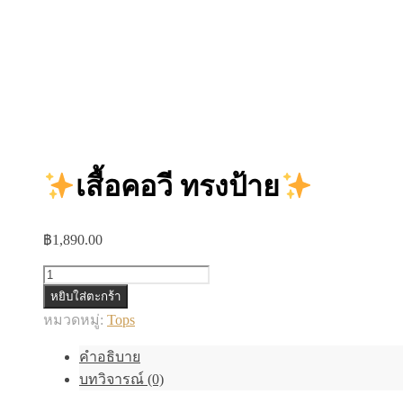
เสื้อคอวี ทรงป้าย
฿
1,890.00
จำนวน
หยิบใส่ตะกร้า
เสื้อ
หมวดหมู่:
Tops
คอวี
คำอธิบาย
ทรง
บทวิจารณ์ (0)
ป้าย