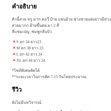
ชิ้น
คำอธิบาย
ตัวนี้สวย หรู มาก คอวี ป้าย แขนย้วย ช่วงชายแต่งยาวมีห่วงค
สวยมากก ฝ้ายขึ้นตย.มา 2 สี
สีแชมเปญ ,ชมพูกลีบบัว
S อก 34 ยาว23
M อก 38 ยาว 23
L อก 42 ยาว 24
XL อก 44 ยาว 24
*ไซส์พิเศษตัดได้
**ระยะเวลาในการตัด 7-15 วันโดยประมาณ
รีวิว
ยังไม่มีบทวิจารณ์