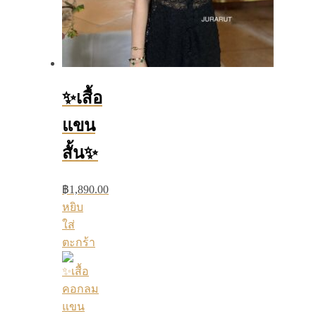
✨เสื้อ
แขน
สั้น✨
฿
1,890.00
หยิบ
ใส่
ตะกร้า