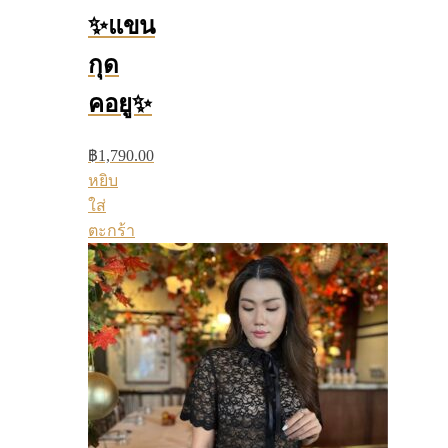
✨แขน
กุด
คอยู✨
฿
1,790.00
หยิบ
ใส่
ตะกร้า