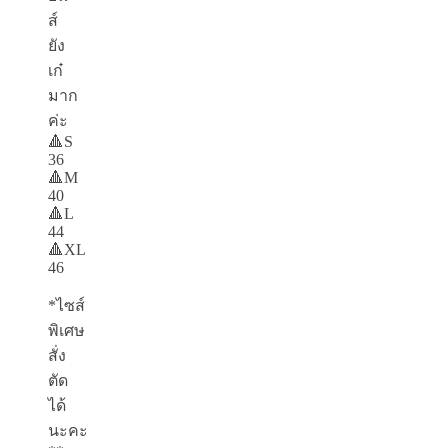
ส์
ยัง
เก๋
มาก
ค่ะ
🔺S
36
🔺M
40
🔺L
44
🔺XL
46
*ไซส์
พิเศษ
สั่ง
ตัด
ได้
นะคะ