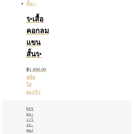
✨เสื้อ
คอกลม
แขน
สั้น✨
฿
1,890.00
หยิบ
ใส่
ตะกร้า
htt
ps:
//l
in.
ee/