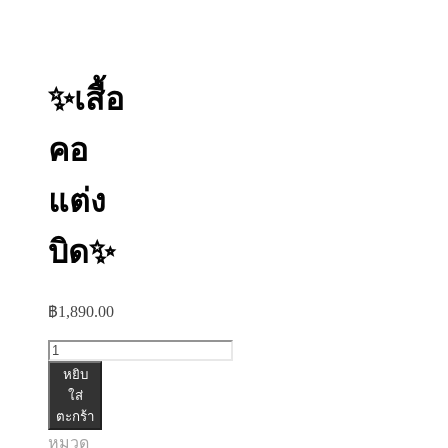
✨เสื้อ
คอ
แต่ง
บิด✨
฿
1,890.00
จำนวน
หยิบ
✨เสื้อ
ใส่
คอ
ตะกร้า
แต่ง
หมวด