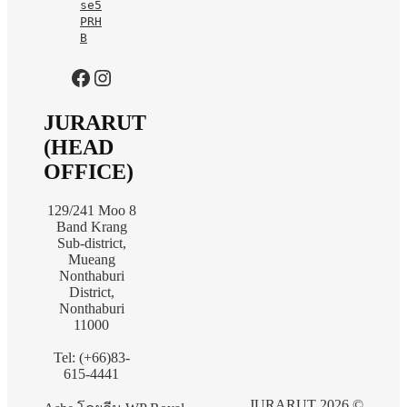
se5
PRH
B
https://www.facebook.com/jurarutofficial?mibextid=LQQJ4d
Instagram
JURARUT
(HEAD
OFFICE)
129/241 Moo 8
Band Krang
Sub-district,
Mueang
Nonthaburi
District,
Nonthaburi
11000
Tel: (+66)83-
615-4441
JURARUT 2026 ©