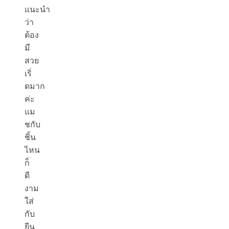
แนะนำ
ว่า
ต้อง
มี
สวย
เริ่
ดมาก
ค่ะ
แม
ชกับ
ชิ้น
ไหน
ก็
ดี
งาม
ใส่
กับ
ยีน