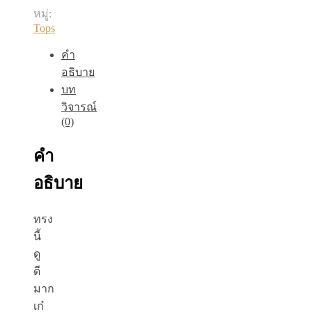
บิด✨
หมู่:
ชิ้น
Tops
คำ
อธิบาย
บท
วิจารณ์
(0)
คำ
อธิบาย
ทรง
นี้
ดู
ดี
มาก
เก๋