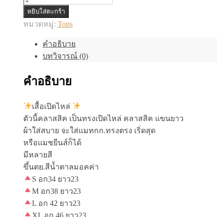
จำนวน
หยิบใส่ตะกร้า
เสื้อ
หมวดหมู่:
Tops
เปิด
คำอธิบาย
ไหล่
บทวิจารณ์ (0)
ชิ้น
คำอธิบาย
เสื้อเปิดไหล่
ตัวนี้คลาสสิค เป็นทรงเปิดไหล่ คลาสสิค แขนยาว
ผ้าใส่สบาย จะใส่แมทกก.ทรงตรง เริ่ดสุด
หรือแมชยีนส์ก็ได้
มีหลายสี
ขึ้นตย.สีน้ำตาลมอคค่า
S อก34 ยาว23
M อก38 ยาว23
L อก 42 ยาว23
XL อก 46 ยาว23