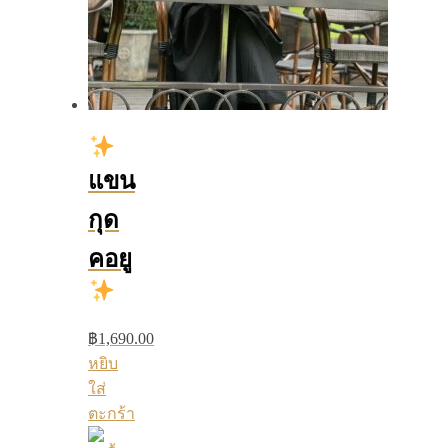
แขน
กุด
คอยู
฿
1,690.00
หยิบ
ใส่
ตะกร้า