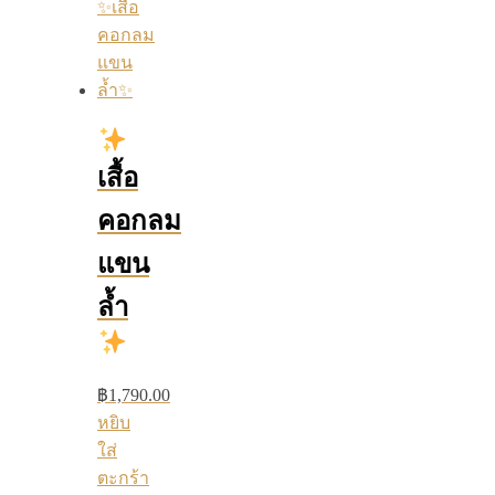
เสื้อ
คอกลม
แขน
ล้ำ
฿
1,790.00
หยิบ
ใส่
ตะกร้า