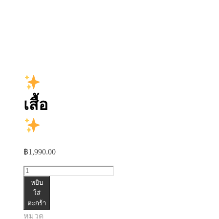
เสื้อ
฿
1,990.00
จำนวน
หยิบ
เสื้อ
ใส่
ตะกร้า
ชิ้น
หมวด