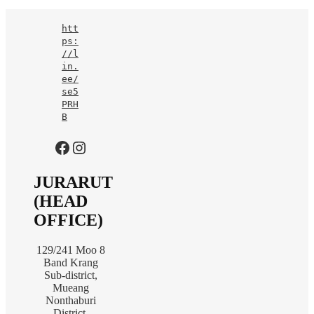
htt
ps:
//l
in.
ee/
se5
PRH
B
https://www.facebook.com/jurarutofficial?mibextid=LQQJ4d
Instagram
JURARUT
(HEAD
OFFICE)
129/241 Moo 8
Band Krang
Sub-district,
Mueang
Nonthaburi
District,