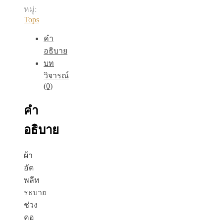
หมู่:
Tops
คำ
อธิบาย
บท
วิจารณ์
(0)
คำ
อธิบาย
ผ้า
อัด
พลีท
ระบาย
ช่วง
คอ