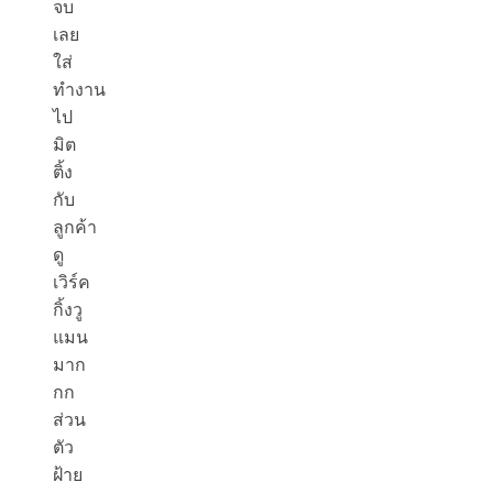
จบ
เลย
ใส่
ทำงาน
ไป
มิต
ติ้ง
กับ
ลูกค้า
ดู
เวิร์ค
กิ้งวู
แมน
มาก
กก
ส่วน
ตัว
ฝ้าย