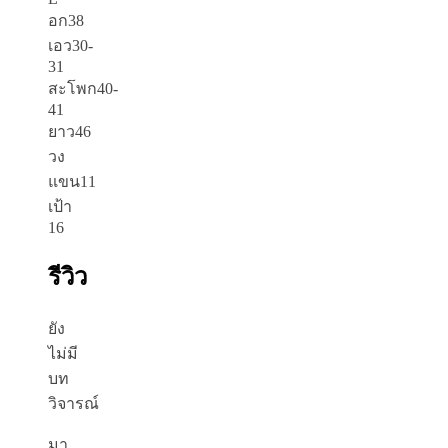
อก38
เอว30-
31
สะโพก40-
41
ยาว46
วง
แขน11
เป้า
16
รีวิว
ยัง
ไม่มี
บท
วิจารณ์
มา