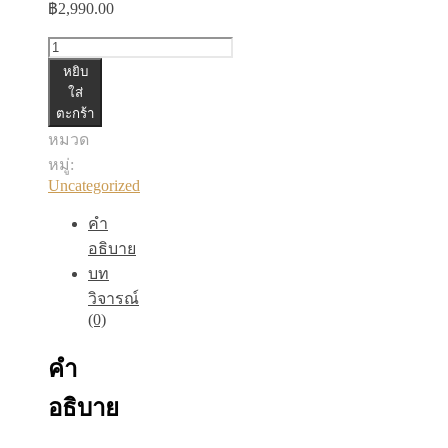
฿
2,990.00
จำนวน
หยิบ
Jumpsuit
ใส่
ตะกร้า
ชิ้น
หมวด
หมู่:
Uncategorized
คำ
อธิบาย
บท
วิจารณ์
(0)
คำ
อธิบาย