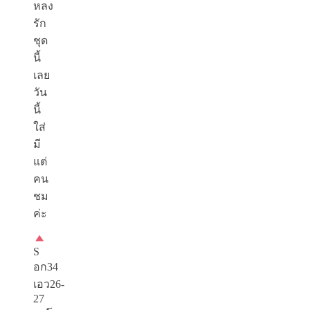
หลง
รัก
ชุด
นี้
เลย
วัน
นี้
ใส่
มี
แต่
คน
ชม
ค่ะ
S
อก34
เอว26-
27