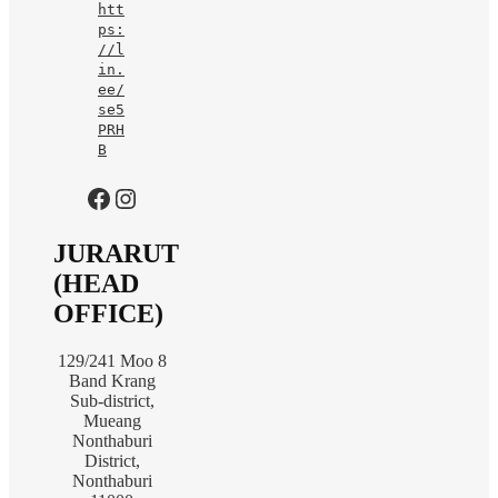
htt
ps:
//l
in.
ee/
se5
PRH
B
https://www.facebook.com/jurarutofficial?mibextid=LQQJ4d
Instagram
JURARUT
(HEAD
OFFICE)
129/241 Moo 8
Band Krang
Sub-district,
Mueang
Nonthaburi
District,
Nonthaburi