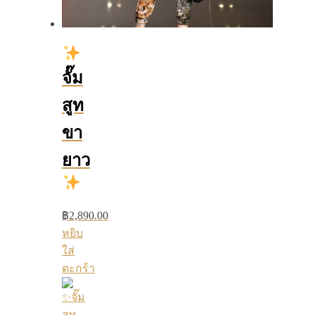
จั๊ม
สูท
ขา
ยาว
฿
2,890.00
หยิบ
ใส่
ตะกร้า