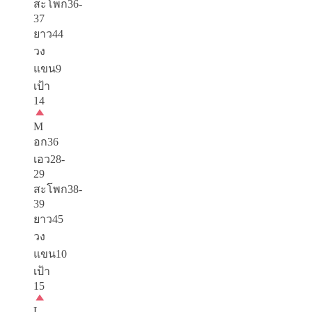
สะโพก36-
37
ยาว44
วง
แขน9
เป้า
14
M
อก36
เอว28-
29
สะโพก38-
39
ยาว45
วง
แขน10
เป้า
15
L