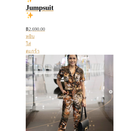
Jumpsuit
฿
2,690.00
หยิบ
ใส่
ตะกร้า