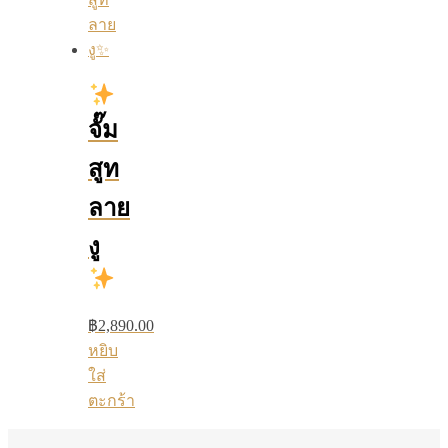
จั๊ม
สูท
ลาย
งู
฿
2,890.00
หยิบ
ใส่
ตะกร้า