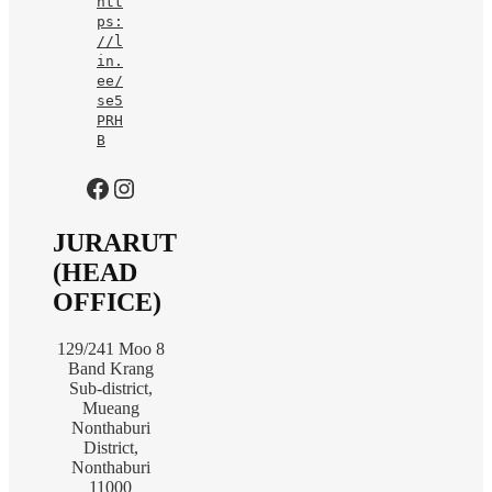
htt
ps:
//l
in.
ee/
se5
PRH
B
https://www.facebook.com/jurarutofficial?mibextid=LQQJ4d
Instagram
JURARUT
(HEAD
OFFICE)
129/241 Moo 8
Band Krang
Sub-district,
Mueang
Nonthaburi
District,
Nonthaburi
11000