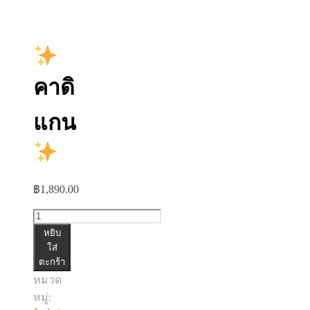
คาดิ
แกน
฿
1,890.00
จำนวน
หยิบ
คาดิ
ใส่
ตะกร้า
แกน
หมวด
ชิ้น
หมู่: