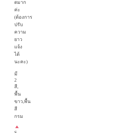
ดมาก
ค่ะ
(ต้องการ
ปรับ
ความ
ยาว
แจ้ง
ได้
นะคะ)
มี
2
สี,
พื้น
ขาว,พื้น
สี
กรม
S