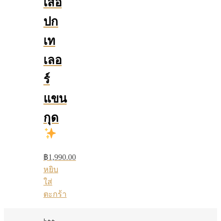
เสื้อ
ปก
เท
เลอ
ร์
แขน
กุด
฿
1,990.00
หยิบ
ใส่
ตะกร้า