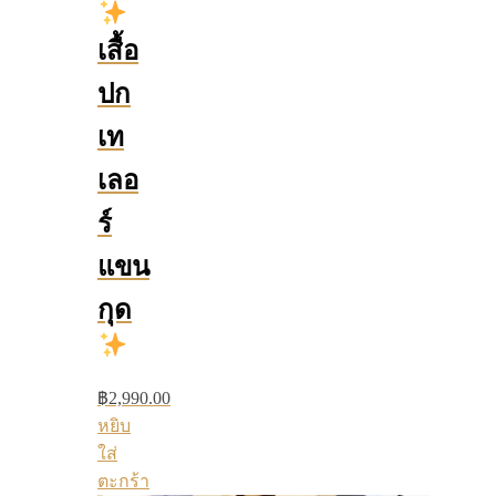
เสื้อ
ปก
เท
เลอ
ร์
แขน
กุด
฿
2,990.00
หยิบ
ใส่
ตะกร้า