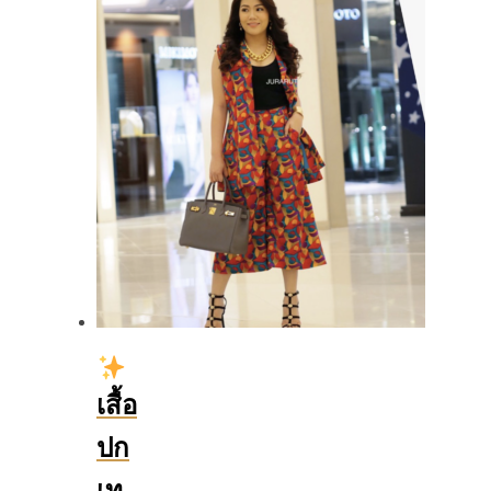
เสื้อ
ปก