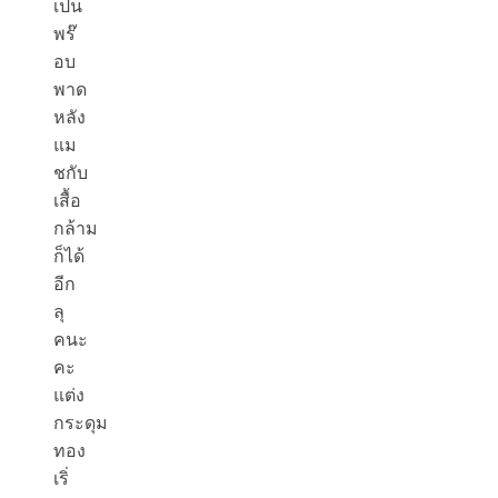
เป็น
พร๊
อบ
พาด
หลัง
แม
ชกับ
เสื้อ
กล้าม
ก็ได้
อีก
ลุ
คนะ
คะ
แต่ง
กระดุม
ทอง
เริ่