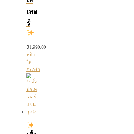
เท
เลอ
ร์
฿
1,990.00
หยิบ
ใส่
ตะกร้า