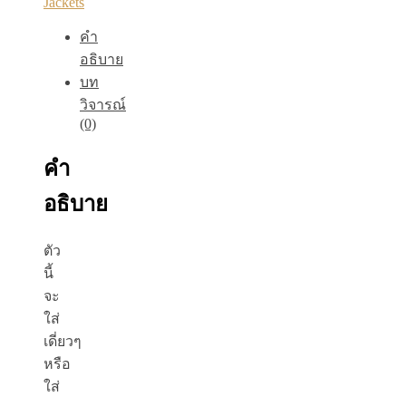
Jackets
คำ
อธิบาย
บท
วิจารณ์
(0)
คำ
อธิบาย
ตัว
นี้
จะ
ใส่
เดี่ยวๆ
หรือ
ใส่