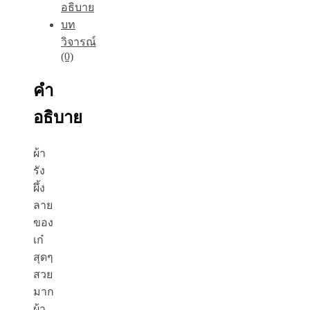
อธิบาย
บท
วิจารณ์
(0)
คำ
อธิบาย
ผ้า
รัง
ผึ้ง
ลาย
ของ
เก๋
สุดๆ
สวย
มาก
ผ้า