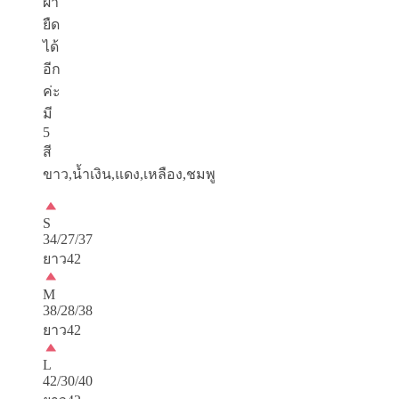
ผ้า
ยืด
ได้
อีก
ค่ะ
มี
5
สี
ขาว,น้ำเงิน,แดง,เหลือง,ชมพู
S
34/27/37
ยาว42
M
38/28/38
ยาว42
L
42/30/40