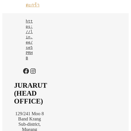
ตะกร้า
htt
ps:
//l
in.
ee/
se5
PRH
B
https://www.facebook.com/jurarutofficial?mibextid=LQQJ4d
Instagram
JURARUT
(HEAD
OFFICE)
129/241 Moo 8
Band Krang
Sub-district,
Mueang