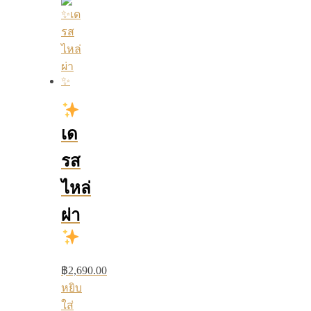
เด
รส
ไหล่
ผ่า
฿
2,690.00
หยิบ
ใส่