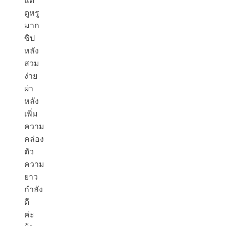
แต่
ดูหรู
มาก
ซิป
หลัง
สวม
ง่าย
ผ่า
หลัง
เพิ่ม
ความ
คล่อง
ตัว
ความ
ยาว
กำลัง
ดี
ค่ะ