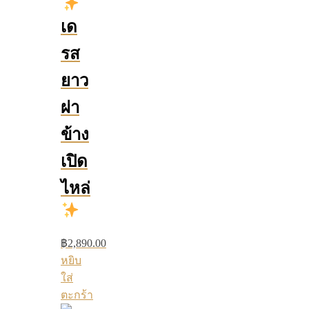
เด
รส
ยาว
ผ่า
ข้าง
เปิด
ไหล่
฿
2,890.00
หยิบ
ใส่
ตะกร้า