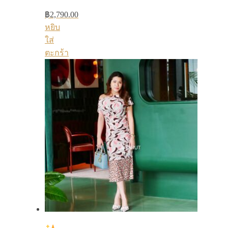
฿
2,790.00
หยิบ
ใส่
ตะกร้า