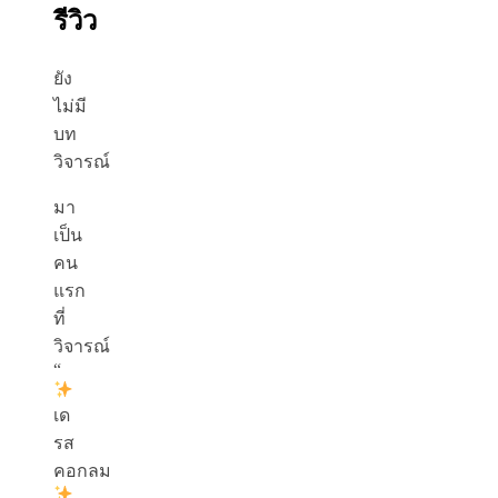
รีวิว
ยัง
ไม่มี
บท
วิจารณ์
มา
เป็น
คน
แรก
ที่
วิจารณ์
“
เด
รส
คอกลม