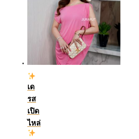
เด
รส
เปิด
ไหล่