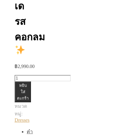
เด
รส
คอกลม
฿
2,990.00
จำนวน
หยิบ
เด
ใส่
ตะกร้า
รส
หมวด
คอกลม
หมู่:
ชิ้น
Dresses
คำ