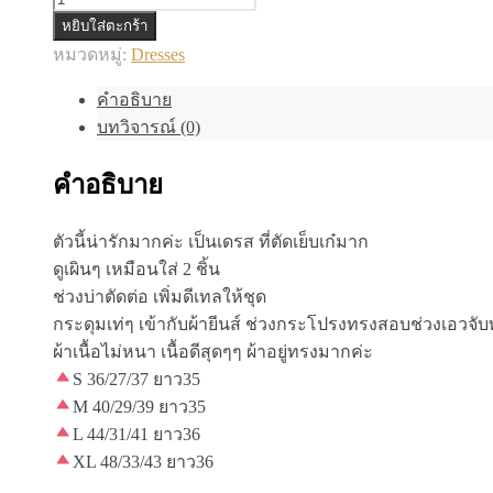
จำนวน
หยิบใส่ตะกร้า
เด
หมวดหมู่:
Dresses
รส
คำอธิบาย
ยีน
บทวิจารณ์ (0)
ส์
ชิ้น
คำอธิบาย
ตัวนี้น่ารักมากค่ะ เป็นเดรส ที่ตัดเย็บเก๋มาก
ดูเผินๆ เหมือนใส่ 2 ชิ้น
ช่วงบ่าตัดต่อ เพิ่มดีเทลให้ชุด
กระดุมเท่ๆ เข้ากับผ้ายีนส์ ช่วงกระโปรงทรงสอบช่วงเอวจับพั
ผ้าเนื้อไม่หนา เนื้อดีสุดๆๆ ผ้าอยู่ทรงมากค่ะ
S 36/27/37 ยาว35
M 40/29/39 ยาว35
L 44/31/41 ยาว36
XL 48/33/43 ยาว36