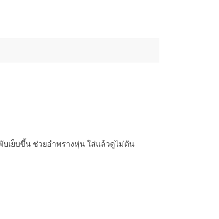
บเย็บขึ้น ช่วยอำพรางหุ่น ใส่แล้วดูไม่ตัน