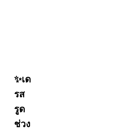
✨เด
รส
รูด
ช่วง