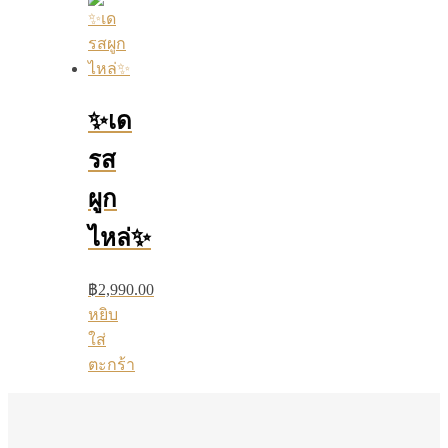
✨เด
รส
ผูก
ไหล่✨
฿
2,990.00
หยิบ
ใส่
ตะกร้า