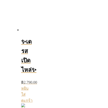
✨เด
รส
เปิด
ไหล่✨
฿
2,790.00
หยิบ
ใส่
ตะกร้า