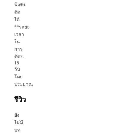
พิเศษ
ตัด
ได้
**ระยะ
เวลา
ใน
การ
ตัด7-
15
วัน
โดย
ประมาณ
รีวิว
ยัง
ไม่มี
บท