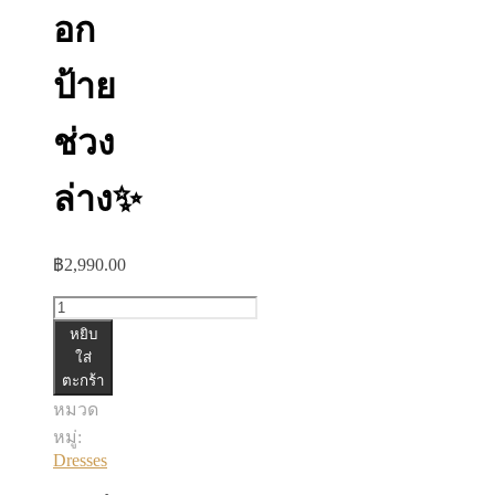
อก
ป้าย
ช่วง
ล่าง✨
฿
2,990.00
จำนวน
หยิบ
✨เด
ใส่
รส
ตะกร้า
รูด
หมวด
ช่วง
หมู่:
อก
Dresses
ป้าย