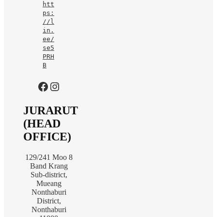
htt
ps:
//l
in.
ee/
se5
PRH
B
https://www.facebook.com/jurarutofficial?mibextid=LQQJ4d
Instagram
JURARUT
(HEAD
OFFICE)
129/241 Moo 8
Band Krang
Sub-district,
Mueang
Nonthaburi
District,
Nonthaburi