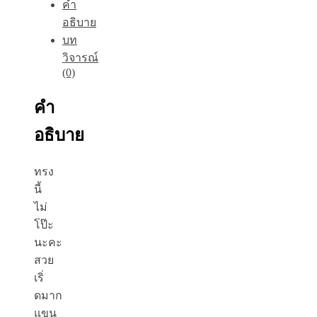
ช่วง
คำ
ล่าง✨
อธิบาย
ชิ้น
บท
วิจารณ์
(0)
คำ
อธิบาย
ทรง
นี้
ไม่
โป๊ะ
นะคะ
สวย
เริ่
ดมาก
แขน