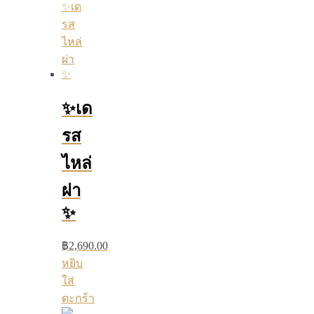
✨เด
รส
ไหล่
ผ่า
✨
฿
2,690.00
หยิบ
ใส่
ตะกร้า