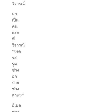
วิจารณ์
มา
เป็น
คน
แรก
ที่
วิจารณ์
“✨เด
รส
รูด
ช่วง
อก
ป้าย
ช่วง
ล่าง✨”
อีเมล
ของ