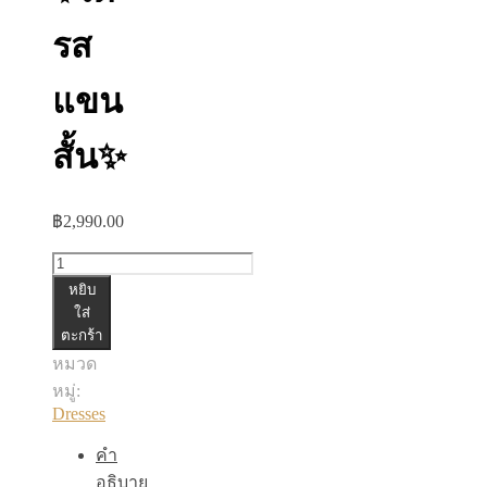
รส
แขน
สั้น✨
฿
2,990.00
จำนวน
หยิบ
✨เด
ใส่
รส
ตะกร้า
แขน
หมวด
สั้น✨
หมู่:
ชิ้น
Dresses
คำ
อธิบาย