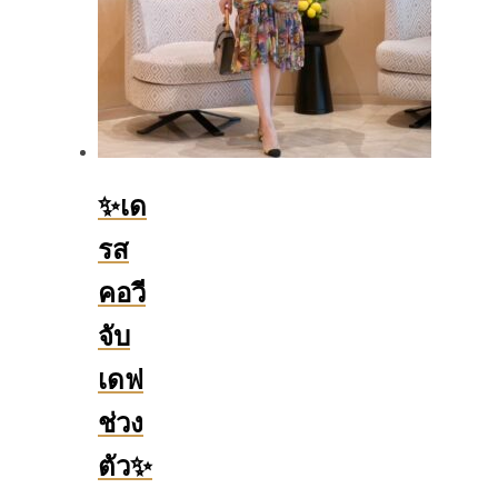
✨เด
รส
คอวี
จับ
เดฟ
ช่วง
ตัว✨