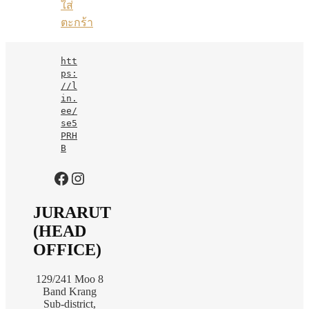
ใส่
ตะกร้า
htt
ps:
//l
in.
ee/
se5
PRH
B
https://www.facebook.com/jurarutofficial?mibextid=LQQJ4d
Instagram
JURARUT
(HEAD
OFFICE)
129/241 Moo 8
Band Krang
Sub-district,