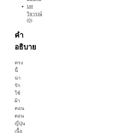
บท
วิจารณ์
(0)
คำ
อธิบาย
ทรง
นี้
น่า
รัก
ใช้
ผ้า
คอน
ตอน
ญี่ปุ่น
เนื้อ