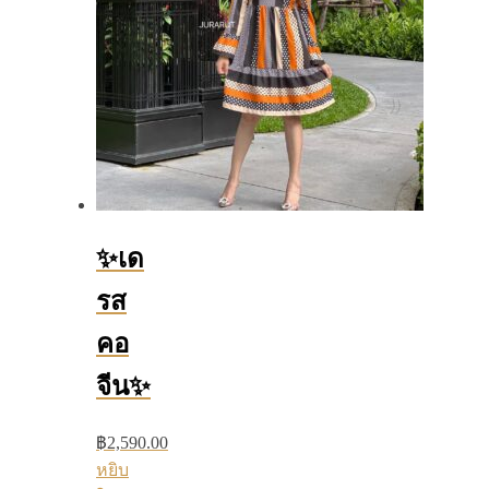
✨เด
รส
คอ
จีน✨
฿
2,590.00
หยิบ