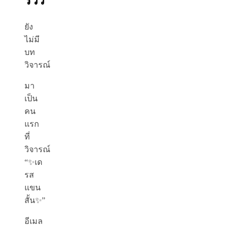
รีวิว
ยัง
ไม่มี
บท
วิจารณ์
มา
เป็น
คน
แรก
ที่
วิจารณ์
“✨เด
รส
แขน
สั้น✨”
อีเมล