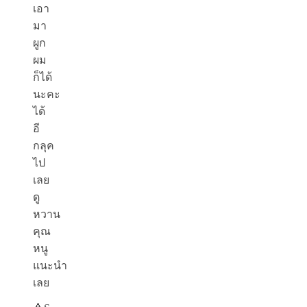
เอา
มา
ผูก
ผม
ก็ได้
นะคะ
ได้
อี
กลุค
ไป
เลย
ดู
หวาน
คุณ
หนู
แนะนำ
เลย