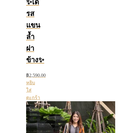
✨เด
รส
แขน
ล้ำ
ผ่า
ข้าง✨
฿
2,590.00
หยิบ
ใส่
ตะกร้า